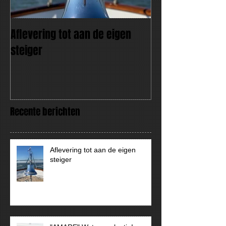
Aflevering tot aan de eigen
"AMARE" Wat een
steiger
Recente berichten
Aflevering tot aan de eigen
steiger