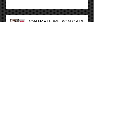
VAN HARTE WELKOM OP DE
HISWA TE WATER
Vakantiesluiting
Alm Schippersjacht 21.50
“sneakpeak”