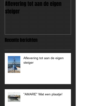
Aflevering tot aan de eigen
"AMARE" Wat een
steiger
Recente berichten
Aflevering tot aan de eigen
steiger