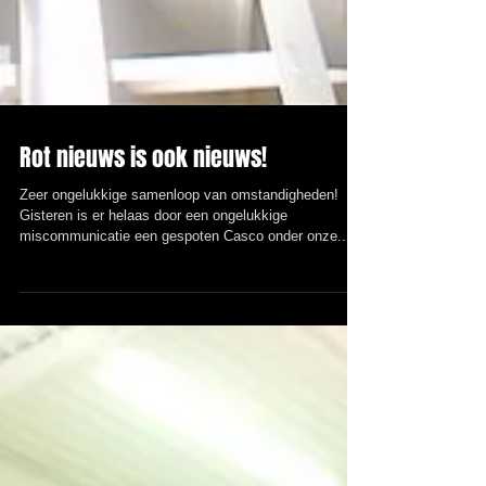
Rot nieuws is ook nieuws!
Zeer ongelukkige samenloop van omstandigheden!
Gisteren is er helaas door een ongelukkige
miscommunicatie een gespoten Casco onder onze...