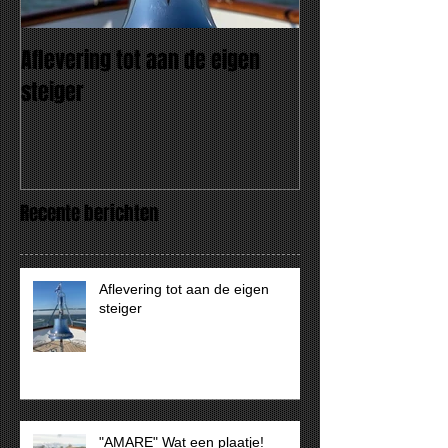
Aflevering tot aan de eigen
"AMARE" Wat een
steiger
Recente berichten
Aflevering tot aan de eigen
steiger