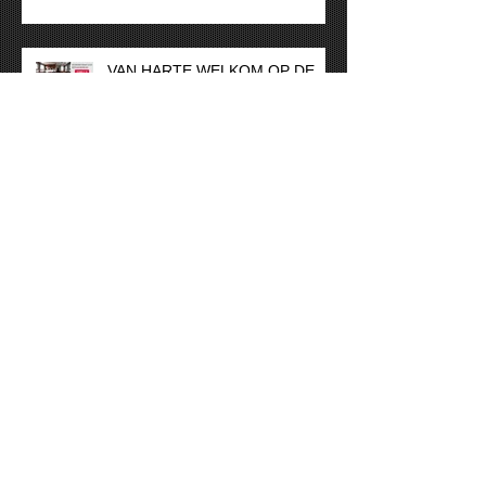
VAN HARTE WELKOM OP DE
HISWA TE WATER
Vakantiesluiting
Alm Schippersjacht 21.50
“sneakpeak”