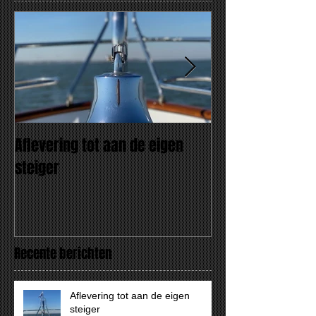
Aflevering tot aan de eigen
"AMARE" Wat een
steiger
Recente berichten
Aflevering tot aan de eigen
steiger