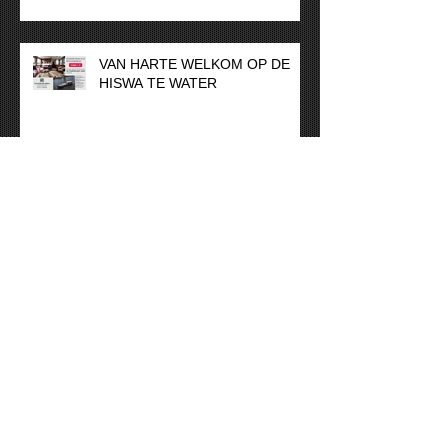
VAN HARTE WELKOM OP DE
HISWA TE WATER
Vakantiesluiting
Alm Schippersjacht 21.50
“sneakpeak”
Wim van der Valk youngtimer
geniet weer van de zon!