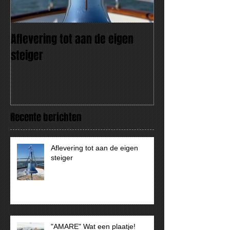
Aflevering tot aan de eigen
"AMARE" Wat een
steiger
Recente berichten
Aflevering tot aan de eigen
steiger
"AMARE" Wat een plaatje!