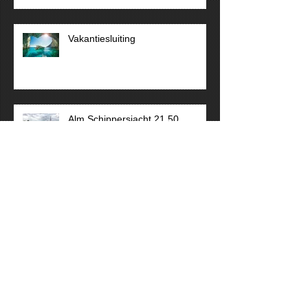
Vakantiesluiting
Alm Schippersjacht 21.50
“sneakpeak”
Wim van der Valk youngtimer
geniet weer van de zon!
"ECHT SCHIP!"