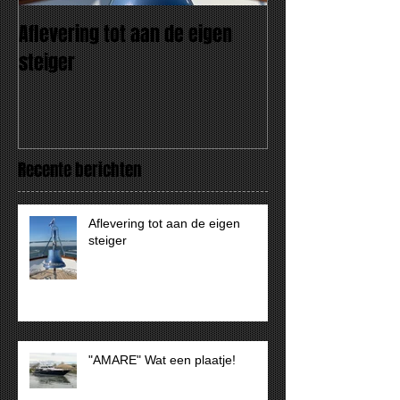
Aflevering tot aan de eigen
"AMARE" Wat een
steiger
Recente berichten
Aflevering tot aan de eigen
steiger
"AMARE" Wat een plaatje!