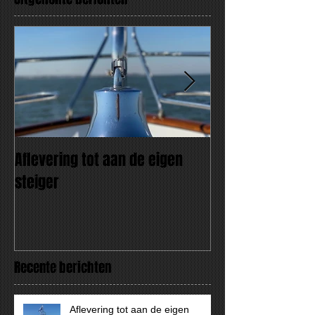
Aflevering tot aan de eigen
"AMARE" Wat een
steiger
Recente berichten
Aflevering tot aan de eigen