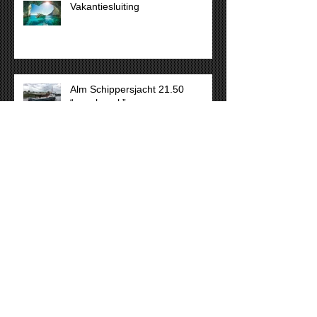
Vakantiesluiting
Alm Schippersjacht 21.50
“sneakpeak”
Wim van der Valk youngtimer
geniet weer van de zon!
"ECHT SCHIP!"